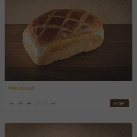
Melkbrood
order
mo
tu
we
th
fr
sa