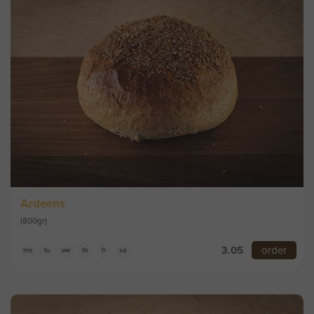
Ardeens
(800gr)
3.05
order
mo
tu
we
th
fr
sa