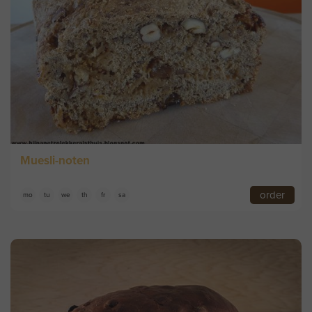
Muesli-noten
order
mo
tu
we
th
fr
sa