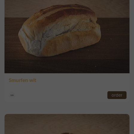
Smurfen wit
order
sa