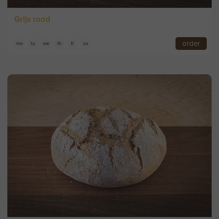
Grijs rond
order
mo
tu
we
th
fr
sa