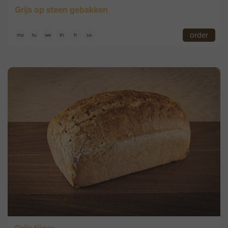
Grijs op steen gebakken
order
mo
tu
we
th
fr
sa