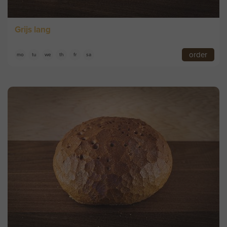
Grijs lang
order
mo
tu
we
th
fr
sa