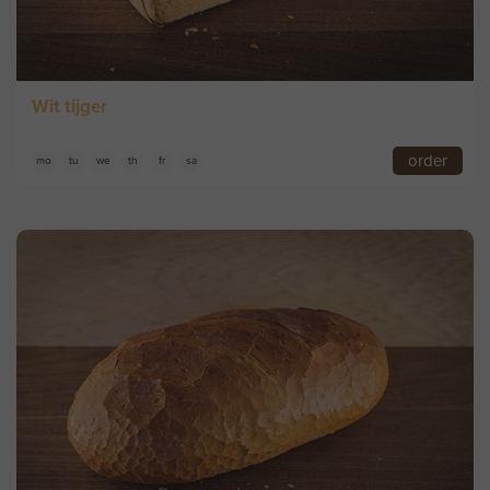
Wit tijger
order
mo
tu
we
th
fr
sa