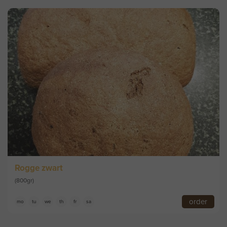
Rogge zwart
(800gr)
order
mo
tu
we
th
fr
sa