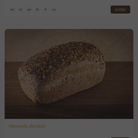
order
mo
tu
we
th
fr
sa
Heuvels donker