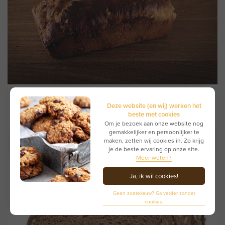
Suikerbrood
Deze website (en wij) werken het
beste met cookies
order
mo
tu
we
th
fr
sa
Om je bezoek aan onze website nog
gemakkelijker en persoonlijker te
maken, zetten wij cookies in. Zo krijg
je de beste ervaring op onze site.
Meer weten?
Ja, ik wil cookies!
Geen zoetekauw? Ga verder zonder
cookies.