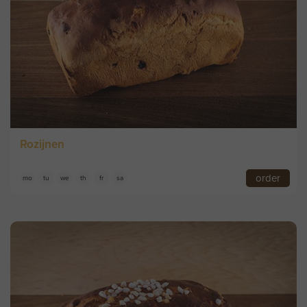
Rozijnen
order
mo
tu
we
th
fr
sa