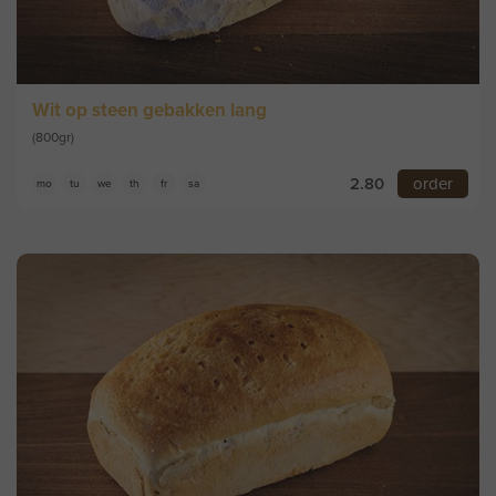
Wit op steen gebakken lang
(800gr)
2.80
order
mo
tu
we
th
fr
sa