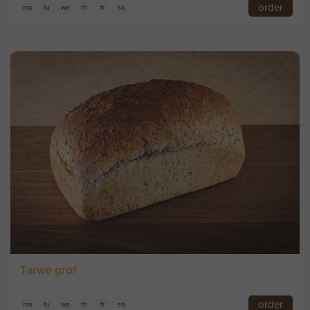
order
mo
tu
we
th
fr
sa
Tarwe grof
order
mo
tu
we
th
fr
sa