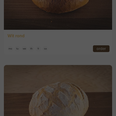
Wit rond
order
mo
tu
we
th
fr
sa