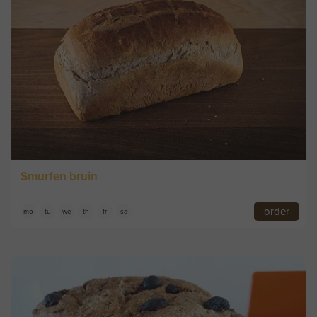
Smurfen bruin
order
mo
tu
we
th
fr
sa