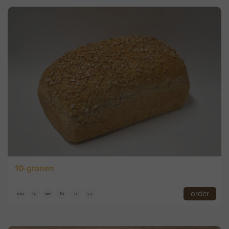
10-granen
order
mo
tu
we
th
fr
sa