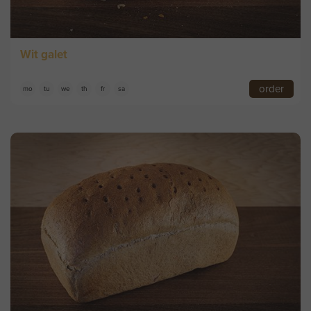
Wit galet
order
mo
tu
we
th
fr
sa