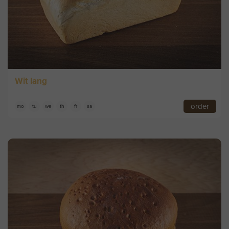
Wit lang
order
mo
tu
we
th
fr
sa