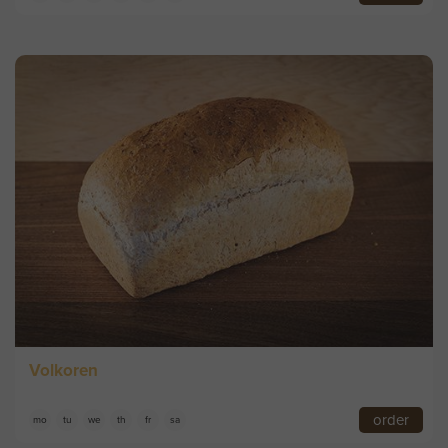
Volkoren
order
mo
tu
we
th
fr
sa