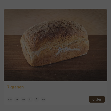
7 granen
order
mo
tu
we
th
fr
sa