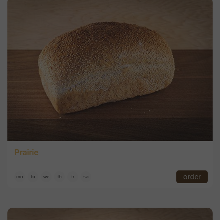
Prairie
order
mo
tu
we
th
fr
sa