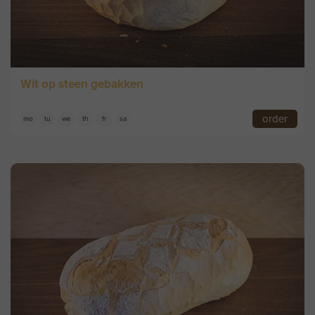
Wit op steen gebakken
order
mo
tu
we
th
fr
sa