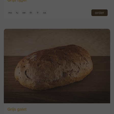
Grijs tijger
order
mo
tu
we
th
fr
sa
Grijs galet